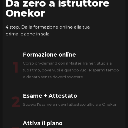
Da zero a istruttore
Onekor
4 step. Dalla formazione online alla tua
prima lezione in sala.
Formazione online
1
Corso on-demand con il Master Trainer. Studia al
tuo ritmo, dove vuoi e quando vuoi. Risparmi tempo
e denaro senza doverti spostare.
Esame + Attestato
2
Supera l'esame e ricevi l'attestato ufficiale Onekor.
Attiva il piano