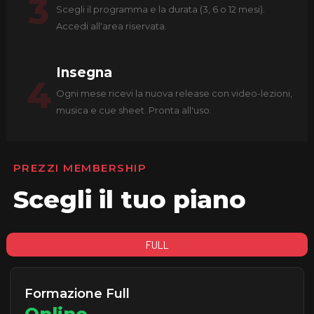
3
Scegli il programma e la durata (3, 6 o 12 mesi).
Accedi all'area riservata.
Insegna
4
Ogni mese ricevi la nuova release con video-lezioni,
musica e cue sheet. Pronta all'uso.
PREZZI MEMBERSHIP
Scegli il tuo piano
FULL
Formazione Full