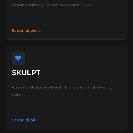
Sequenze coinvolgenti su musica sincronizzata.
Scopri di più →
SKULPT
Forza e tonificazione a blocchi. Bilanciere, manubri e corpo
libero.
Scopri di più →