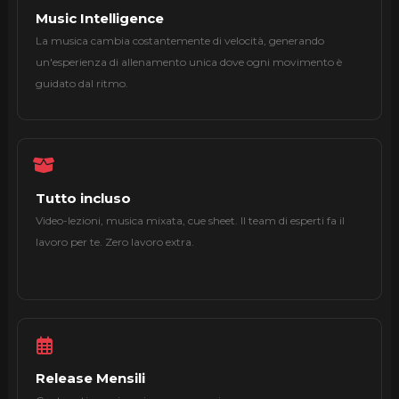
Music Intelligence
La musica cambia costantemente di velocità, generando
un'esperienza di allenamento unica dove ogni movimento è
guidato dal ritmo.
Tutto incluso
Video-lezioni, musica mixata, cue sheet. Il team di esperti fa il
lavoro per te. Zero lavoro extra.
Release Mensili