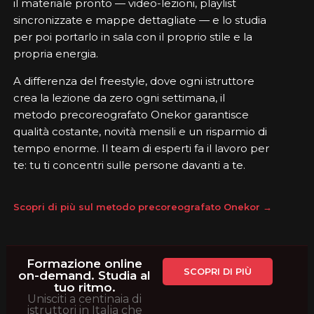
il materiale pronto — video-lezioni, playlist
sincronizzate e mappe dettagliate — e lo studia
per poi portarlo in sala con il proprio stile e la
propria energia.
A differenza del freestyle, dove ogni istruttore
crea la lezione da zero ogni settimana, il
metodo precoreografato Onekor garantisce
qualità costante, novità mensili e un risparmio di
tempo enorme. Il team di esperti fa il lavoro per
te: tu ti concentri sulle persone davanti a te.
Scopri di più sul metodo precoreografato Onekor →
Formazione online
SCOPRI DI PIÙ
on-demand. Studia al
tuo ritmo.
Unisciti a centinaia di
istruttori in Italia che