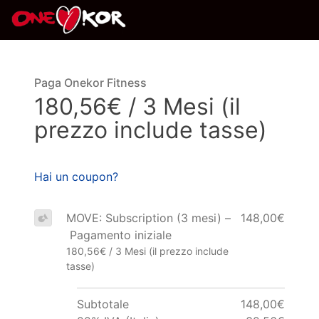
Paga Onekor Fitness
180,56€ / 3 Mesi (il
prezzo include tasse)
Hai un coupon?
MOVE: Subscription (3 mesi) –
148,00€
Pagamento iniziale
180,56€ / 3 Mesi (il prezzo include
tasse)
Subtotale
148,00€