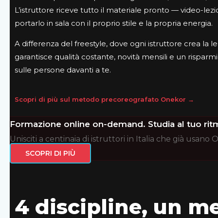
L’istruttore riceve tutto il materiale pronto — video-lez
portarlo in sala con il proprio stile e la propria energia.
A differenza del freestyle, dove ogni istruttore crea l
garantisce qualità costante, novità mensili e un risparmi
sulle persone davanti a te.
Scopri di più sul metodo precoreografato Onekor →
Formazione online on-demand. Studia al tuo rit
Unisciti a centinaia di istruttori in Italia che già usano
SCOPRI DI PIÙ
4 discipline, un m