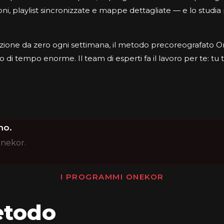
ioni, playlist sincronizzate e mappe dettagliate — e lo studia
a lezione da zero ogni settimana, il metodo precoreografato 
o di tempo enorme. Il team di esperti fa il lavoro per te: tu 
mo.
 Onekor.
I PROGRAMMI ONEKOR
etodo