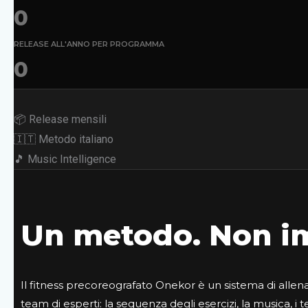
0
RELEASE ALL'ANNO PER PROGRAMMA
0
📦 Release mensili
🇮🇹 Metodo italiano
🎵 Music Intelligence
Un metodo. Non im
Il fitness precoreografato Onekor è un sistema di allen
team di esperti: la sequenza degli esercizi, la musica, i t