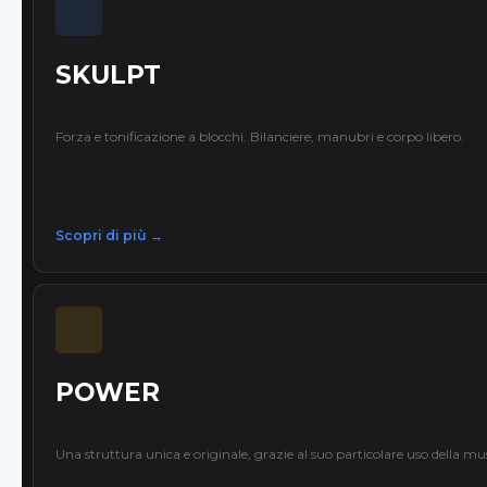
SKULPT
Forza e tonificazione a blocchi. Bilanciere, manubri e corpo libero.
Scopri di più →
POWER
Una struttura unica e originale, grazie al suo particolare uso della m