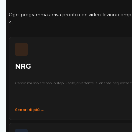
Ogni programma arriva pronto con video-lezioni complet
4.
NRG
Cardio muscolare con lo step. Facile, divertente, allenante. Sequenze 
Scopri di più →