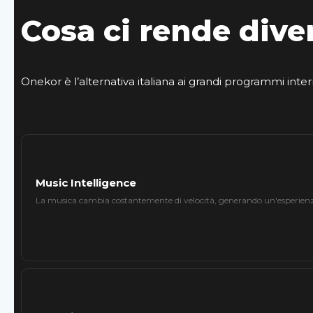
Cosa ci rende dive
Onekor è l’alternativa italiana ai grandi programmi inter
Music Intelligence
La musica cambia costantemente di velocità, generando un'esperien