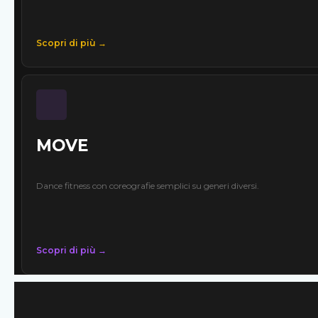
Scopri di più →
MOVE
Dance fitness con coreografie semplici su generi diversi.
Scopri di più →