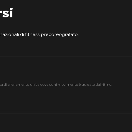
rsi
nazionali di fitness precoreografato.
za di allenamento unica dove ogni movimento è guidato dal ritmo.