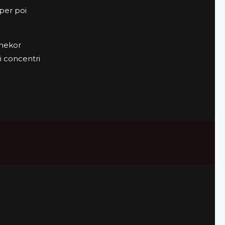
 per poi
Onekor
ti concentri