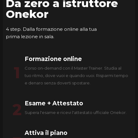
Da zero a istruttore
Onekor
4 step. Dalla formazione online alla tua
prima lezione in sala.
Formazione online
1
Corso on-demand con il Master Trainer. Studia al
tuo ritmo, dove vuoi e quando vuoi. Risparmi tempo
e denaro senza doverti spostare.
Esame + Attestato
2
Supera l'esame e ricevi l'attestato ufficiale Onekor.
Attiva il piano