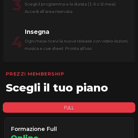
3
Scegli il programma e la durata (3, 6 o 12 mesi).
Accedi all'area riservata.
Insegna
4
Ogni mese ricevi la nuova release con video-lezioni,
musica e cue sheet. Pronta all'uso.
PREZZI MEMBERSHIP
Scegli il tuo piano
FULL
Formazione Full