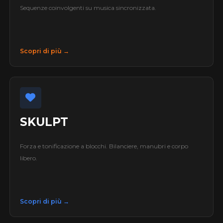
Sequenze coinvolgenti su musica sincronizzata.
Scopri di più →
SKULPT
Forza e tonificazione a blocchi. Bilanciere, manubri e corpo
libero.
Scopri di più →