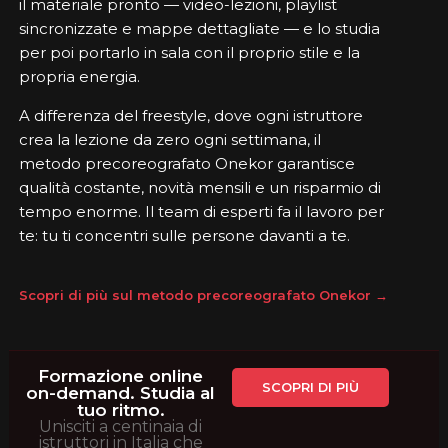
il materiale pronto — video-lezioni, playlist
sincronizzate e mappe dettagliate — e lo studia
per poi portarlo in sala con il proprio stile e la
propria energia.
A differenza del freestyle, dove ogni istruttore
crea la lezione da zero ogni settimana, il
metodo precoreografato Onekor garantisce
qualità costante, novità mensili e un risparmio di
tempo enorme. Il team di esperti fa il lavoro per
te: tu ti concentri sulle persone davanti a te.
Scopri di più sul metodo precoreografato Onekor →
Formazione online
SCOPRI DI PIÙ
on-demand. Studia al
tuo ritmo.
Unisciti a centinaia di
istruttori in Italia che