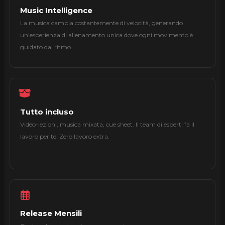
Music Intelligence
La musica cambia costantemente di velocità, generando
un'esperienza di allenamento unica dove ogni movimento è
guidato dal ritmo.
Tutto incluso
Video-lezioni, musica mixata, cue sheet. Il team di esperti fa il
lavoro per te. Zero lavoro extra.
Release Mensili