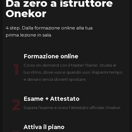
Da zero a istruttore
Onekor
4 step. Dalla formazione online alla tua
prima lezione in sala.
Formazione online
1
Corso on-demand con il Master Trainer. Studia al
tuo ritmo, dove vuoi e quando vuoi. Risparmi tempo
e denaro senza doverti spostare.
Esame + Attestato
2
Supera l'esame e ricevi l'attestato ufficiale Onekor.
Attiva il piano