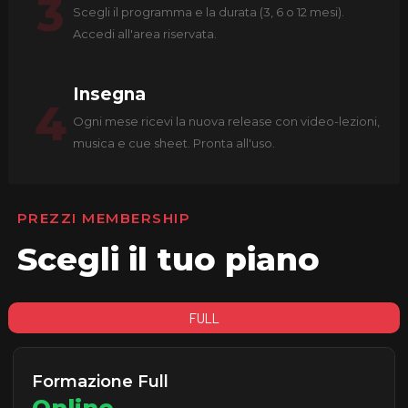
3
Scegli il programma e la durata (3, 6 o 12 mesi).
Accedi all'area riservata.
Insegna
4
Ogni mese ricevi la nuova release con video-lezioni,
musica e cue sheet. Pronta all'uso.
PREZZI MEMBERSHIP
Scegli il tuo piano
FULL
Formazione Full