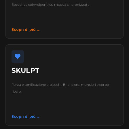
Sequenze coinvolgenti su musica sincronizzata.
Scopri di più →
SKULPT
Forza e tonificazione a blocchi. Bilanciere, manubri e corpo
libero.
Scopri di più →