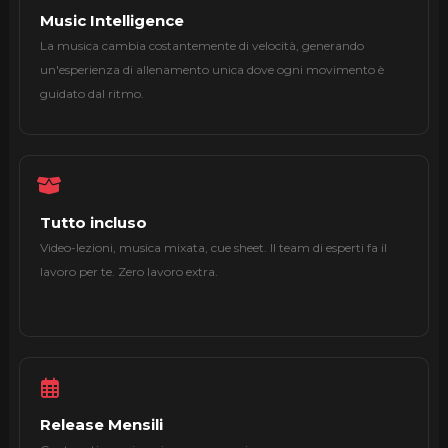
Music Intelligence
La musica cambia costantemente di velocità, generando
un'esperienza di allenamento unica dove ogni movimento è
guidato dal ritmo.
Tutto incluso
Video-lezioni, musica mixata, cue sheet. Il team di esperti fa il
lavoro per te. Zero lavoro extra.
Release Mensili