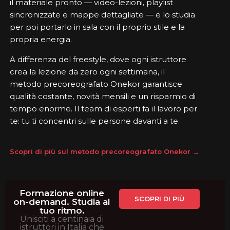
il materiale pronto — video-lezioni, playlist
sincronizzate e mappe dettagliate — e lo studia
per poi portarlo in sala con il proprio stile e la
propria energia.
A differenza del freestyle, dove ogni istruttore
crea la lezione da zero ogni settimana, il
metodo precoreografato Onekor garantisce
qualità costante, novità mensili e un risparmio di
tempo enorme. Il team di esperti fa il lavoro per
te: tu ti concentri sulle persone davanti a te.
Scopri di più sul metodo precoreografato Onekor →
Formazione online
SCOPRI DI PIÙ
on-demand. Studia al
tuo ritmo.
Unisciti a centinaia di
istruttori in Italia che