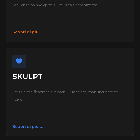
Sequenze coinvolgenti su musica sincronizzata.
Scopri di più →
SKULPT
Forza e tonificazione a blocchi. Bilanciere, manubri e corpo
libero.
Scopri di più →