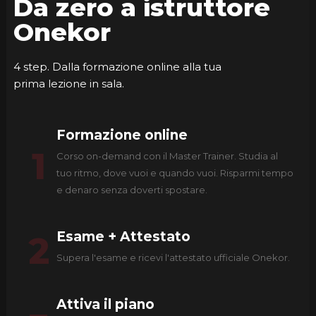
Da zero a istruttore
Onekor
4 step. Dalla formazione online alla tua
prima lezione in sala.
Formazione online
1
Corso on-demand con il Master Trainer. Studia al
tuo ritmo, dove vuoi e quando vuoi. Risparmi tempo
e denaro senza doverti spostare.
Esame + Attestato
2
Supera l'esame e ricevi l'attestato ufficiale Onekor.
Attiva il piano