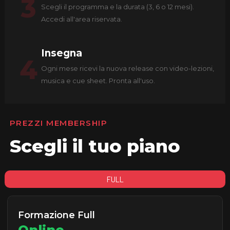
3
Scegli il programma e la durata (3, 6 o 12 mesi).
Accedi all'area riservata.
Insegna
4
Ogni mese ricevi la nuova release con video-lezioni,
musica e cue sheet. Pronta all'uso.
PREZZI MEMBERSHIP
Scegli il tuo piano
FULL
Formazione Full