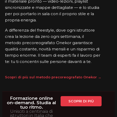
il materiale pronto — video-lezioni, playlist
sincronizzate e mappe dettagliate — e lo studia
per poi portarlo in sala con il proprio stile e la
propria energia.
A differenza del freestyle, dove ogni istruttore
crea la lezione da zero ogni settimana, il
metodo precoreografato Onekor garantisce
qualità costante, novità mensili e un risparmio di
tempo enorme. Il team di esperti fa il lavoro per
te: tu ti concentri sulle persone davanti a te.
Scopri di più sul metodo precoreografato Onekor →
Formazione online
SCOPRI DI PIÙ
on-demand. Studia al
tuo ritmo.
Unisciti a centinaia di
istruttori in Italia che