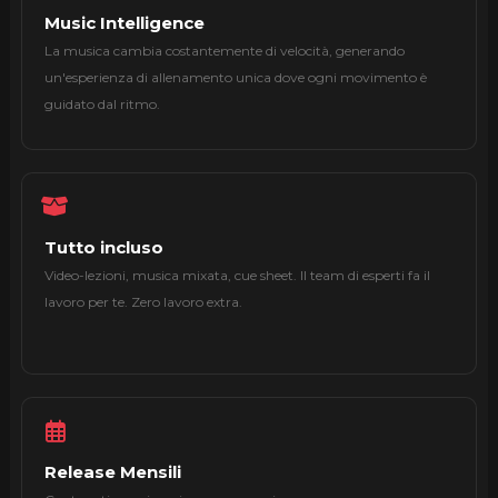
Music Intelligence
La musica cambia costantemente di velocità, generando
un'esperienza di allenamento unica dove ogni movimento è
guidato dal ritmo.
Tutto incluso
Video-lezioni, musica mixata, cue sheet. Il team di esperti fa il
lavoro per te. Zero lavoro extra.
Release Mensili