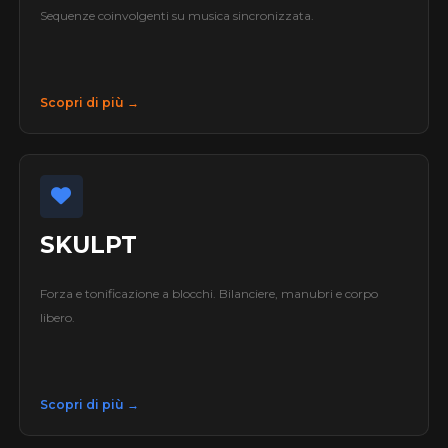
Sequenze coinvolgenti su musica sincronizzata.
Scopri di più →
SKULPT
Forza e tonificazione a blocchi. Bilanciere, manubri e corpo
libero.
Scopri di più →