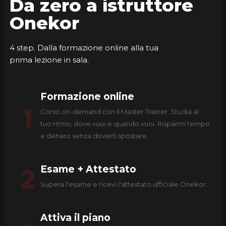
Da zero a istruttore
Onekor
4 step. Dalla formazione online alla tua
prima lezione in sala.
Formazione online
1
Corso on-demand con il Master Trainer. Studia al
tuo ritmo, dove vuoi e quando vuoi. Risparmi tempo
e denaro senza doverti spostare.
Esame + Attestato
2
Supera l'esame e ricevi l'attestato ufficiale Onekor.
Attiva il piano