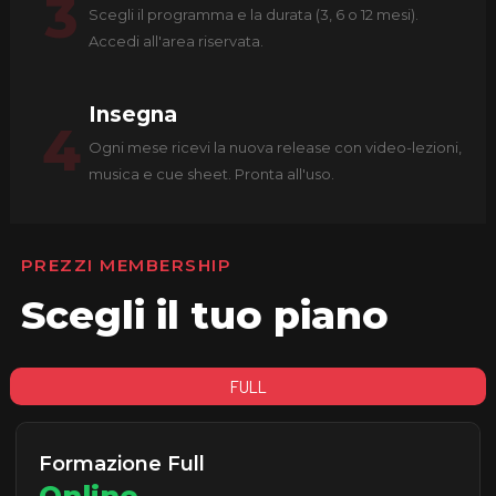
3
Scegli il programma e la durata (3, 6 o 12 mesi).
Accedi all'area riservata.
Insegna
4
Ogni mese ricevi la nuova release con video-lezioni,
musica e cue sheet. Pronta all'uso.
PREZZI MEMBERSHIP
Scegli il tuo piano
FULL
Formazione Full