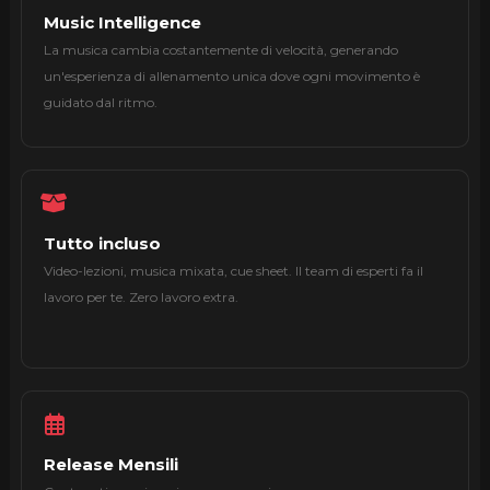
Music Intelligence
La musica cambia costantemente di velocità, generando
un'esperienza di allenamento unica dove ogni movimento è
guidato dal ritmo.
Tutto incluso
Video-lezioni, musica mixata, cue sheet. Il team di esperti fa il
lavoro per te. Zero lavoro extra.
Release Mensili