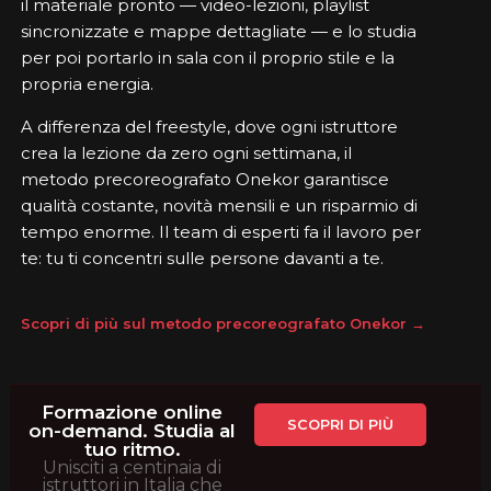
il materiale pronto — video-lezioni, playlist
sincronizzate e mappe dettagliate — e lo studia
per poi portarlo in sala con il proprio stile e la
propria energia.
A differenza del freestyle, dove ogni istruttore
crea la lezione da zero ogni settimana, il
metodo precoreografato Onekor garantisce
qualità costante, novità mensili e un risparmio di
tempo enorme. Il team di esperti fa il lavoro per
te: tu ti concentri sulle persone davanti a te.
Scopri di più sul metodo precoreografato Onekor →
Formazione online
SCOPRI DI PIÙ
on-demand. Studia al
tuo ritmo.
Unisciti a centinaia di
istruttori in Italia che