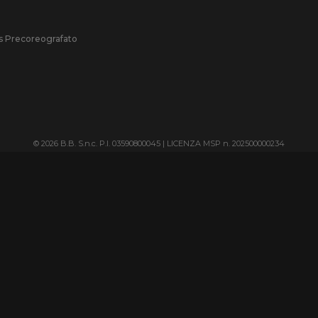
ss Precoreografato
© 2026 B.B. S.n.c. P.I. 03590800045 | LICENZA MSP n. 202500000234